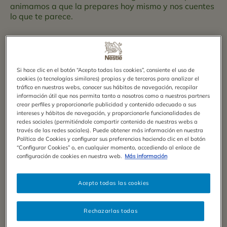
animamos a que la prepares hoy mismo y nos cuentes
lo que te parece.
El punto de
sabor a café
se puede ajustar y hacerlo
más fuerte usando solo café y prescindiendo de la
leche. Por el contrario, se puede suavizar usando más
leche y menos café. Y lo mismo ocurre con el dulzor,
Si hace clic en el botón “Acepto todas las cookies”, consiente el uso de
cookies (o tecnologías similares) propias y de terceros para analizar el
basta con sumar o restar azúcar a la cantidad
tráfico en nuestras webs, conocer sus hábitos de navegación, recopilar
indicada en la receta. Al gusto.
información útil que nos permita tanto a nosotros como a nuestros partners
crear perfiles y proporcionarle publicidad y contenido adecuado a sus
intereses y hábitos de navegación, y proporcionarle funcionalidades de
Recomendamos la elaboración de esta
receta de flan
redes sociales (permitiéndole compartir contenido de nuestras webs a
de café,
solamente para ocasiones especiales, debido
través de las redes sociales). Puede obtener más información en nuestra
al elevado contenido en azúcar que contiene. ¡Toma
Política de Cookies y configurar sus preferencias haciendo clic en el botón
nota!
“Configurar Cookies” o, en cualquier momento, accediendo al enlace de
configuración de cookies en nuestra web.
Más información
Fácil
10 min
Acepto todas las cookies
Rechazarlas todas