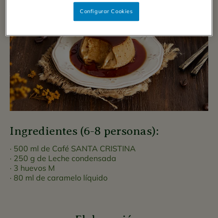
Configurar Cookies
Ingredientes (6-8 personas):
500 ml de Café SANTA CRISTINA
250 g de Leche condensada
3 huevos M
80 ml de caramelo líquido