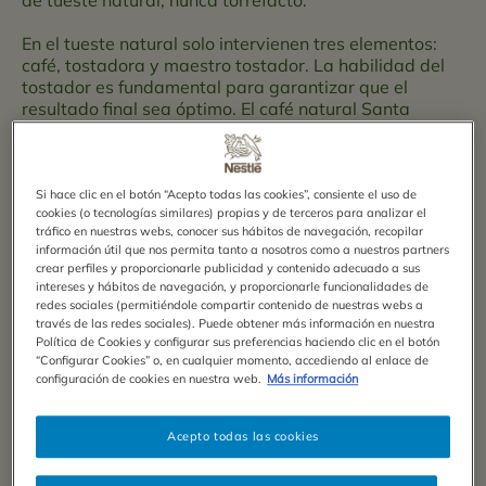
de tueste natural, nunca torrefacto.
En el tueste natural solo intervienen tres elementos:
café, tostadora y maestro tostador. La habilidad del
tostador es fundamental para garantizar que el
resultado final sea óptimo. El café natural Santa
Cristina Suprema, elaborado con una selección de los
mejores cafés y tostado en nuestras instalaciones,
proporciona el placer de un café intenso, muy
aromático y con matices a madera y regaliz.
Si hace clic en el botón “Acepto todas las cookies”, consiente el uso de
cookies (o tecnologías similares) propias y de terceros para analizar el
tráfico en nuestras webs, conocer sus hábitos de navegación, recopilar
información útil que nos permita tanto a nosotros como a nuestros partners
crear perfiles y proporcionarle publicidad y contenido adecuado a sus
intereses y hábitos de navegación, y proporcionarle funcionalidades de
redes sociales (permitiéndole compartir contenido de nuestras webs a
través de las redes sociales). Puede obtener más información en nuestra
Política de Cookies y configurar sus preferencias haciendo clic en el botón
“Configurar Cookies” o, en cualquier momento, accediendo al enlace de
configuración de cookies en nuestra web.
Más información
Acepto todas las cookies