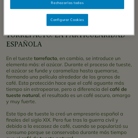
Rechazarlas todas
Granos de café en una máquina tostadora
Configurar Cookies
TORREFACTO: LA PARTICULARIDAD
ESPAÑOLA
En el tueste
torrefacto
, en cambio, se introduce un
elemento más: el azúcar. Durante el proceso de tueste,
el azúcar se funde y carameliza hasta quemarse,
formando una película alrededor de los granos de
café. Esta protección hace que el café aguante más
tiempo sin estropearse, pero a diferencia del
café de
tueste natural
, el resultado es un café oscuro, amargo
y muy fuerte.
Este tipo de tueste lo creó un empresario español a
finales del siglo XIX. Pero fue tras la guerra civil y
debido a la escasez de café, cuando se popularizó su
consumo porque se conservaba durante más tiempo